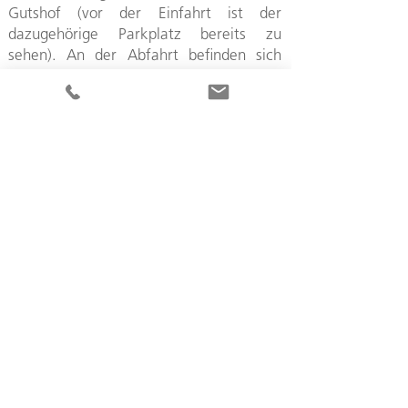
Gutshof (vor der Einfahrt ist der
dazugehörige Parkplatz bereits zu
sehen). An der Abfahrt befinden sich
entsprechende Strassenschilder. Hier
biegen Sie ab und fahren dann nicht
zum Parkplatz nach links, sondern
geradeaus in Richtung Neckar. Die
Hofeinfahrt zu unserem Weingut
befindet sich nach ca. 200 Metern auf
der rechten Seite des Weinberg-Wegs.
Falls Sie beim römischen Gutshof
ankommen, sind Sie zu weit gefahren.